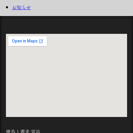
お知らせ
焼鳥と蕎麦 富治